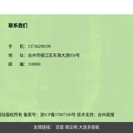
联系我们
手 机：13736298199
地 址：台州市椒江区东海大道856号
邮 编：318000
官方网站版权所有 备案号：
浙ICP备17007160号
技术支持：
台州易搜
友情链接：
百度
顺企网
大连多层板