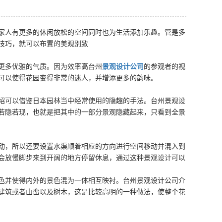
家人有更多的休闲放松的空间同时也为生活添加乐趣。管是多
技巧，就可以布置的美观别致
更多优雅的气质。因为效率高台州
景观设计公司
的参观者的视
可以使得花园变得非常的迷人，并增添更多的韵味。
绍可以借鉴日本园林当中经常使用的隐趣的手法。台州景观设
若隐若现，也就是把其中的一部分景观隐藏起来，只看到全景
动，所以还要设置水渠顺着相应的方向进行空间移动并混入到
会放慢脚步来到开阔的地方停留休息，通过这种景观设计可以
色并使得内外的景色混为一体相互映衬。台州景观设计公司介
建筑或者山峦以及树木，这是比较高明的一种做法，使整个花