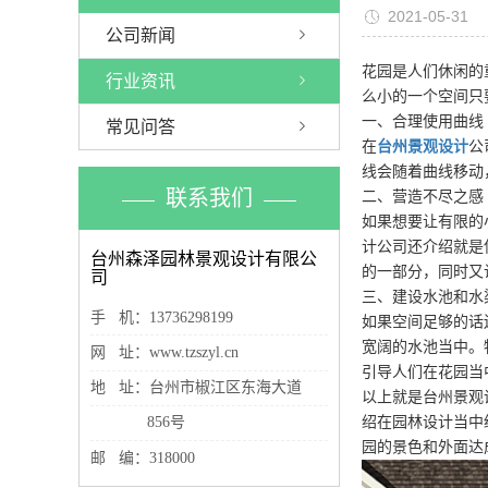
2021-05-31
公司新闻
花园是人们休闲的
行业资讯
么小的一个空间只
一、合理使用曲线
常见问答
在
台州景观设计
公
线会随着曲线移动
联系我们
二、营造不尽之感
如果想要让有限的
计公司还介绍就是
台州森泽园林景观设计有限公
的一部分，同时又
司
三、建设水池和水
手 机：13736298199
如果空间足够的话
宽阔的水池当中。
网 址：www.tzszyl.cn
引导人们在花园当
地 址：台州市椒江区东海大道
以上就是台州景观
856号
绍在园林设计当中
园的景色和外面达
邮 编：318000