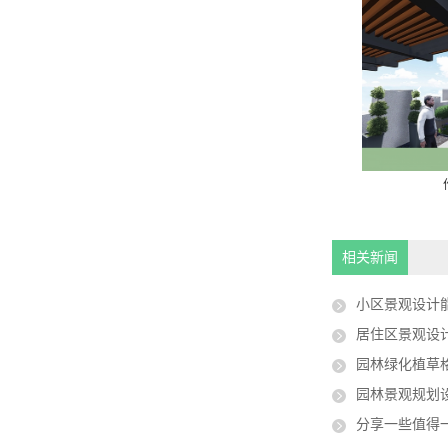
‹
 - 台州景观设计
作品集48
相关新闻
小区景观设计
居住区景观设
园林绿化植草
园林景观规划
分享一些值得一看的中