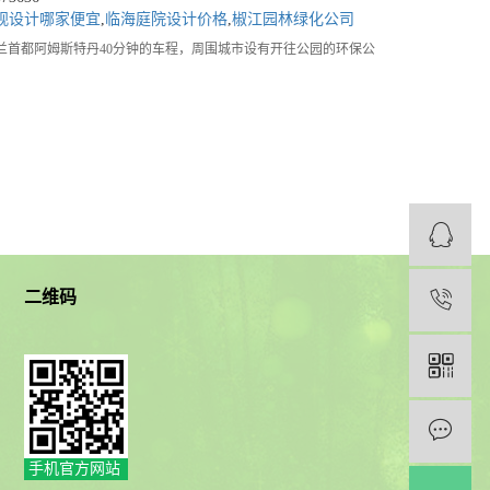
观设计哪家便宜
,
临海庭院设计价格
,
椒江园林绿化公司
首都阿姆斯特丹40分钟的车程，周围城市设有开往公园的环保公
二维码
1
手机官方网站