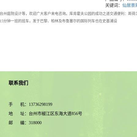
关键词：
仙居景
台州庭院设计等，欢迎广大客户来电咨询。库肯霍夫公园的成功之道交通便利：距荷兰
15分钟一班的班车，发于巴黎、柏林及布鲁塞尔的国际列车也在史基浦设
联系我们
手 机：13736298199
地 址：台州市椒江区东海大道856号
邮 编：318000