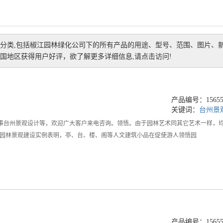
分类,包括
椒江园林绿化公司
下的所有产品的用途、型号、范围、图片、
国地区获得用户好评，欲了解更多详细信息,请点击访问!
产品编号：156559
关键词：
台州景
事台州景观设计等，欢迎广大客户来电咨询。领悟。由于园林艺术同其它艺术一样，
园林景观建设实例表明，亭、台、楼、阁等人文建筑小品在促使游人领悟园
产品编号：156557