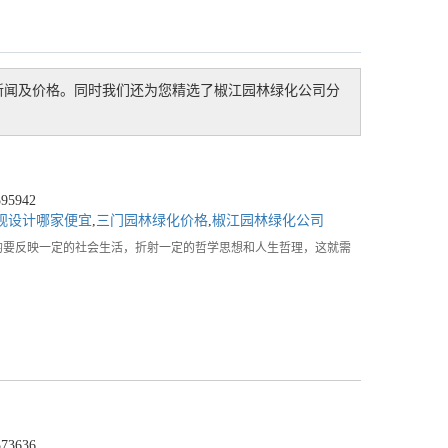
新闻及价格。同时我们还为您精选了
椒江园林绿化公司
分
5942
观设计哪家便宜
,
三门园林绿化价格
,
椒江园林绿化公司
均要反映一定的社会生活，折射一定的哲学思想和人生哲理，这就需
3636